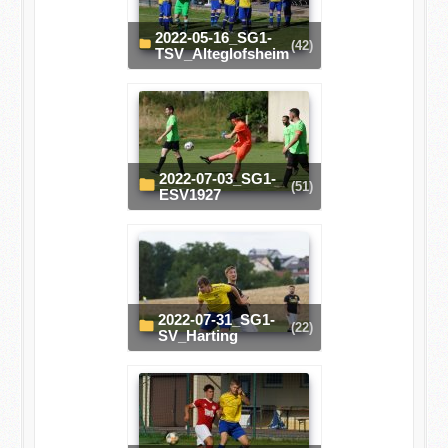
2022-05-16_SG1-
(42)
TSV_Alteglofsheim
2022-07-03_SG1-
(51)
ESV1927
2022-07-31_SG1-
(22)
SV_Harting