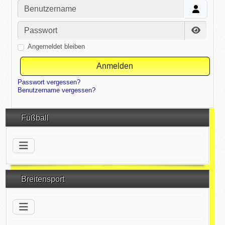
Benutzername
Passwort
Passwor
Angemeldet bleiben
Anmelden
Passwort vergessen?
Benutzername vergessen?
Fußball
Breitensport