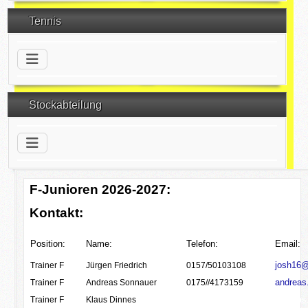
Tennis
Stockabteilung
F-Junioren 2026-2027:
Kontakt:
Position:
Name:
Telefon:
Email:
josh16
Trainer F
Jürgen Friedrich
0157/50103108
andreas
Trainer F
Andreas Sonnauer
0175//4173159
andreas
Trainer F
Klaus Dinnes
0175/4173159