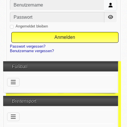
Benutzername
Passwort
Passwor
Angemeldet bleiben
Anmelden
Passwort vergessen?
Benutzername vergessen?
Fußball
Breitensport