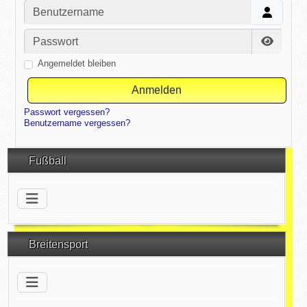
Benutzername
Passwort
Passwor
Angemeldet bleiben
Anmelden
Passwort vergessen?
Benutzername vergessen?
Fußball
Breitensport