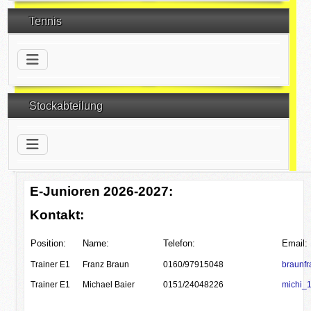
Tennis
Stockabteilung
E-Junioren 2026-2027:
Kontakt:
Position:
Name:
Telefon:
Email:
Trainer E1
Franz Braun
0160/97915048
braunf
Trainer E1
Michael Baier
0151/24048226
michi