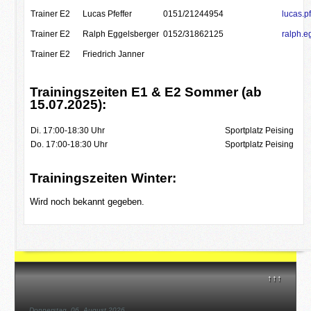
Trainer E2
Lucas Pfeffer
0151/21244954
lucas.p
Trainer E2
Ralph Eggelsberger
0152/31862125
ralph.
Trainer E2
Friedrich Janner
Trainingszeiten E1 & E2 Sommer (ab
15.07.2025):
Di. 17:00-18:30 Uhr
Sportplatz Peising
Do. 17:00-18:30 Uhr
Sportplatz Peising
Trainingszeiten Winter:
Wird noch bekannt gegeben.
↑↑↑
Donnerstag, 06. August 2026