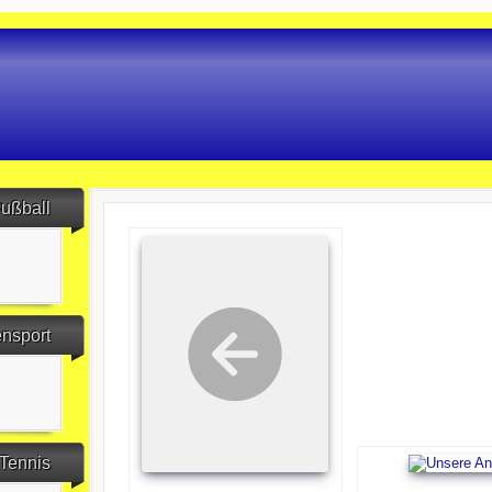
ußball
ensport
Tennis