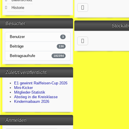
Historie
Besucher
Stockab
Benutzer
3
Beiträge
136
Beitragsaufrufe
182394
Zuletzt veröffentlicht
E1 gewinnt Raiffeisen-Cup 2026
Mini-Kicker
Mitglieder-Statistik
Abstieg in die Kreisklasse
Kindermaibaum 2026
Anmelden