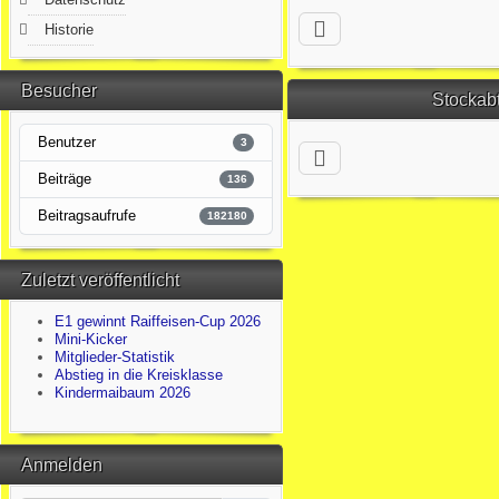
Historie
Besucher
Stockab
Benutzer
3
Beiträge
136
Beitragsaufrufe
182180
Zuletzt veröffentlicht
E1 gewinnt Raiffeisen-Cup 2026
Mini-Kicker
Mitglieder-Statistik
Abstieg in die Kreisklasse
Kindermaibaum 2026
Anmelden